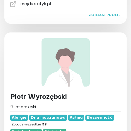
Kinezyterapia
mojdietetyk.pl
Larwoterapia
ZOBACZ PROFIL
Laseroterapia
Magnetoterapia
Masaż
Medycyna chińska
Medycyna funkcjonalna
Medycyna integracyjna
Medycyna Tyberańska
Medytacja
Naturopatia
Piotr Wyrozębski
Osteopatia
17 lat praktyki
Ozonoterapia
Alergie
Pilates
Dna moczanowa
Astma
Bezsenność
Zobacz wszystkie
39
Pinoterapia