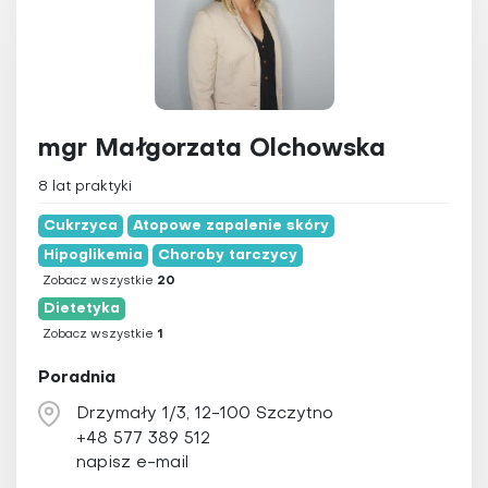
Chelatacja
Udar mózgu
Chiropraktyka
Chromoterapia
Detoksykacja
Dietetyka
mgr Małgorzata Olchowska
Elektroakupunktura
8 lat praktyki
Elektroterapia
Cukrzyca
Atopowe zapalenie skóry
Fizjoterapia
Hipoglikemia
Choroby tarczycy
Hipnoza
Zobacz wszystkie
20
Hirudoterapia
Dietetyka
Zobacz wszystkie
1
Holistyczna stomatologia
Homeopatia
Poradnia
Irydologia
Drzymały 1/3, 12-100 Szczytno
Igłoterapia sucha
+48 577 389 512
napisz e-mail
Joga