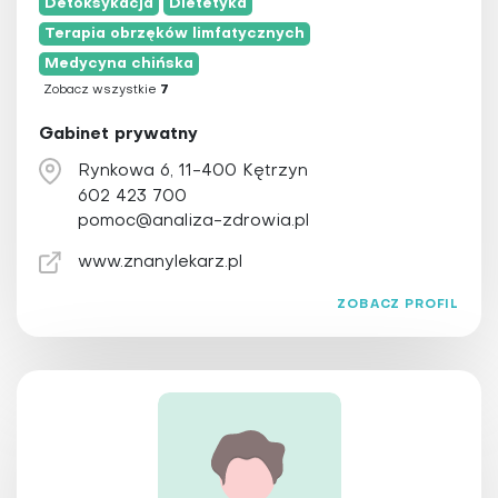
Detoksykacja
Dietetyka
Plazmoterapia
Terapia obrzęków limfatycznych
Psychoterapia
Medycyna chińska
Qigong
Zobacz wszystkie
7
Refleksologia
Gabinet prywatny
Reiki
Rynkowa 6, 11-400 Kętrzyn
Świecowanie uszu
602 423 700
Tai Chi
pomoc@analiza-zdrowia.pl
Terapia Bowena
www.znanylekarz.pl
Terapia obrzęków limfatycznych
ZOBACZ PROFIL
Terapia przeciwstarzeniowa
Trening personalny
Ziołolecznictwo
Zooterapia