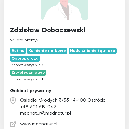
Zdzisław Dobaczewski
23 lata praktyki
Astma
Kamienie nerkowe
Nadciśnienie tętnicze
Osteoporoza
Zobacz wszystkie
8
Ziołolecznictwo
Zobacz wszystkie
1
Gabinet prywatny
Osiedle Młodych 3/33, 14-100 Ostróda
+48 601 619 042
mednatur@mednatur.pl
www.mednatur.pl