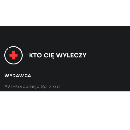
WYDAWCA
AVT-Korporacja Sp. z o.o.
ul. Leszczynowa 11
03-197 Warszawa
tel:
22 257 84 99
fax: 22 257 84 00
avt@avt.pl