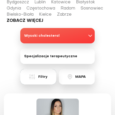
Bydgoszcz
Lublin
Katowice
Białystok
Gdynia
Częstochowa
Radom
Sosnowiec
Bielsko-Biała
Kielce
Zabrze
ZOBACZ WIĘCEJ
Wysoki cholesterol
ADHD
Specjalizacje terapeutyczne
Alergie
Astma
Ajurweda
Borelioza
Filtry
MAPA
Akupresura
Celiakia
Akupunktura
Choroby serca
Aromaterapia
Grypa i przeziębienie
Bioenergoterapia
Hemoroidy
Biorezonans
Nadciśnienie tętnicze