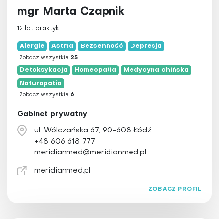
mgr Marta Czapnik
12 lat praktyki
Alergie
Astma
Bezsenność
Depresja
Zobacz wszystkie
25
Detoksykacja
Homeopatia
Medycyna chińska
Naturopatia
Zobacz wszystkie
6
Gabinet prywatny
ul. Wólczańska 67, 90-608 Łódź
+48 606 618 777
meridianmed@meridianmed.pl
meridianmed.pl
ZOBACZ PROFIL