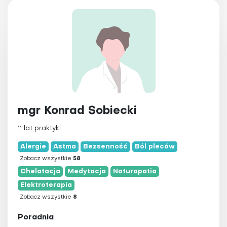
mgr Konrad Sobiecki
11 lat praktyki
Alergie
Astma
Bezsenność
Ból pleców
Zobacz wszystkie
58
Chelatacja
Medytacja
Naturopatia
Elektroterapia
Zobacz wszystkie
8
Poradnia