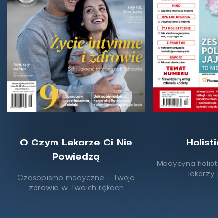
O Czym Lekarze Ci Nie
Holist
Powiedzą
Medycyna holist
lekarzy
Czasopismo medyczne - Twoje
zdrowie w Twoich rękach