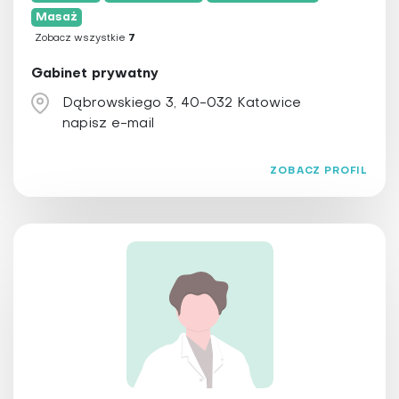
Psychoterapia
Masaż
Qigong
Zobacz wszystkie
7
Refleksologia
Gabinet prywatny
Reiki
Dąbrowskiego 3, 40-032 Katowice
Świecowanie uszu
napisz e-mail
Tai Chi
Terapia Bowena
ZOBACZ PROFIL
Terapia obrzęków limfatycznych
Terapia przeciwstarzeniowa
Trening personalny
Ziołolecznictwo
Zooterapia