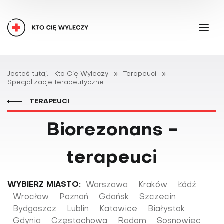
Jesteś tutaj:
Kto Cię Wyleczy
»
Terapeuci
»
Specjalizacje terapeutyczne
TERAPEUCI
Biorezonans -
terapeuci
WYBIERZ MIASTO:
Warszawa
Kraków
Łódź
Wrocław
Poznań
Gdańsk
Szczecin
Bydgoszcz
Lublin
Katowice
Białystok
Gdynia
Częstochowa
Radom
Sosnowiec