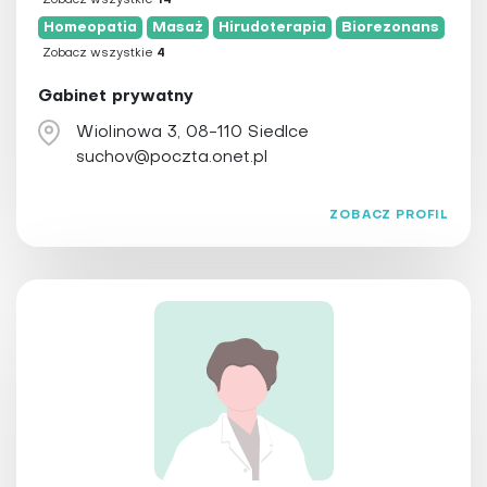
Zobacz wszystkie
14
Homeopatia
Masaż
Hirudoterapia
Biorezonans
Zobacz wszystkie
4
Gabinet prywatny
Wiolinowa 3, 08-110 Siedlce
suchov@poczta.onet.pl
ZOBACZ PROFIL