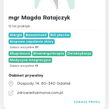
mgr Magda Ratajczyk
12 lat praktyki
Alergie
Bezsenność
Ból pleców
Atopowe zapalenie skóry
Zobacz wszystkie
31
Akupresura
Bioenergoterapia
Detoksykacja
Medycyna integracyjna
Zobacz wszystkie
11
Gabinet prywatny
Gospody 14, 80-340 Gdańsk
zdrowieiharmonia.com.pl
ZOBACZ PROFIL