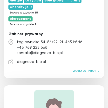
Alergie
Grzybica
Bóle głowy i migreny
Choroby jelit
Zobacz wszystkie
15
Biorezonans
Zobacz wszystkie
1
Gabinet prywatny
Łagiewnicka 54-56/22, 91-463 Łódź
+48 789 222 668
kontakt@diagnoza-bio.pl
diagnoza-bio.pl
ZOBACZ PROFIL