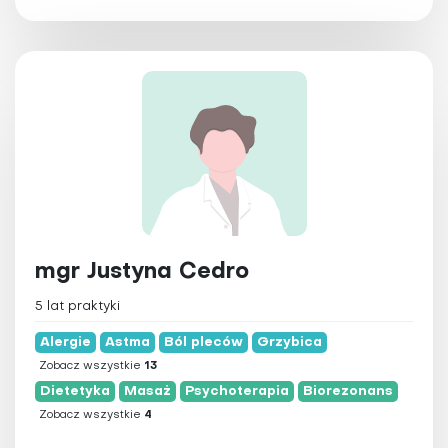
mgr Justyna Cedro
5 lat praktyki
Alergie
Astma
Ból pleców
Grzybica
Zobacz wszystkie
13
Dietetyka
Masaż
Psychoterapia
Biorezonans
Zobacz wszystkie
4