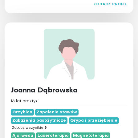
warmińsko-mazurskie
Larwoterapia
ZOBACZ PROFIL
wielkopolskie
Laseroterapia
zachodniopomorskie
Magnetoterapia
Masaż
Medycyna chińska
Medycyna funkcjonalna
Medycyna integracyjna
Medycyna Tyberańska
Medytacja
Naturopatia
Joanna Dąbrowska
Osteopatia
16 lat praktyki
Ozonoterapia
Grzybica
Pilates
Zapalenie stawów
Zakażenia pasożytnicze
Grypa i przeziębienie
Pinoterapia
Zobacz wszystkie
9
Plazmoterapia
Ajurweda
Laseroterapia
Magnetoterapia