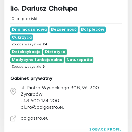
lic. Dariusz Chałupa
10 lat praktyki
Dna moczanowa
Bezsenność
Ból pleców
Cukrzyca
Zobacz wszystkie
24
Detoksykacja
Dietetyka
Medycyna funkcjonalna
Naturopatia
Zobacz wszystkie
9
Gabinet prywatny
ul. Piotra Wysockiego 30B, 96-300
Żyrardów
+48 500 134 200
biuro@polgastro.eu
polgastro.eu
ZOBACZ PROFIL