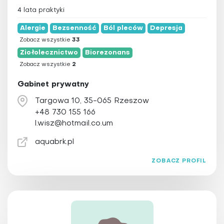
4 lata praktyki
Alergie
Bezsenność
Ból pleców
Depresja
Zobacz wszystkie
33
Ziołolecznictwo
Biorezonans
Zobacz wszystkie
2
Gabinet prywatny
Targowa 10, 35-065 Rzeszow
+48 730 155 166
l.wisz@hotmail.co.um
aquabrk.pl
ZOBACZ PROFIL