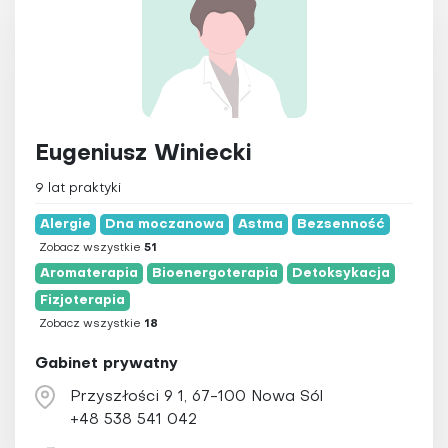
Eugeniusz Winiecki
9 lat praktyki
Alergie
Dna moczanowa
Astma
Bezsenność
Zobacz wszystkie
51
Aromaterapia
Bioenergoterapia
Detoksykacja
Fizjoterapia
Zobacz wszystkie
18
Gabinet prywatny
Przyszłości 9 1, 67-100 Nowa Sól
+48 538 541 042