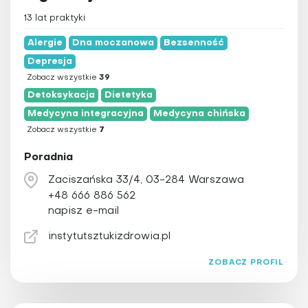
13 lat praktyki
Alergie
Dna moczanowa
Bezsenność
Depresja
Zobacz wszystkie
39
Detoksykacja
Dietetyka
Medycyna integracyjna
Medycyna chińska
Zobacz wszystkie
7
Poradnia
Zaciszańska 33/4, 03-284 Warszawa
+48 666 886 562
napisz e-mail
instytutsztukizdrowia.pl
ZOBACZ PROFIL