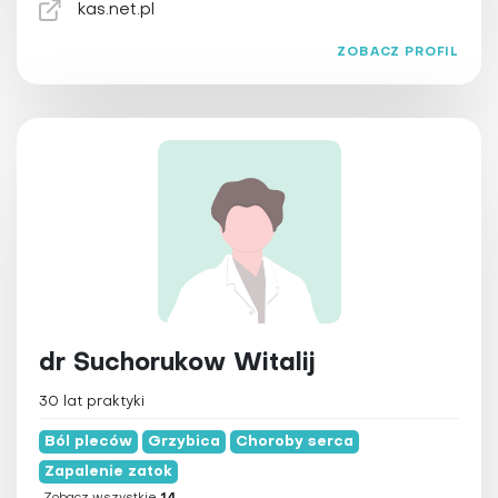
kas.net.pl
ZOBACZ PROFIL
dr Suchorukow Witalij
30 lat praktyki
Ból pleców
Grzybica
Choroby serca
Zapalenie zatok