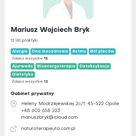
Chiropraktyka
Poradnia
Wszystkie
Chromoterapia
mazowieckie
Detoksykacja
dolnośląskie
Dietetyka
Mariusz Wojciech Bryk
kujawsko-pomorskie
Elektroakupunktura
12 lat praktyki
lubelskie
Elektroterapia
Alergie
Dna moczanowa
Astma
Ból pleców
lubuskie
Fizjoterapia
Zobacz wszystkie
15
łódzkie
Hipnoza
Ajurweda
Bioenergoterapia
Detoksykacja
małopolskie
Hirudoterapia
Dietetyka
opolskie
Zobacz wszystkie
12
Holistyczna stomatologia
podkarpackie
Homeopatia
Gabinet prywatny
podlaskie
Irydologia
Heleny Modrzejewskiej 2c/1, 45-522 Opole
pomorskie
Igłoterapia sucha
+48 602 658 223
mariuszbryk@icloud.com
śląskie
Joga
świętokrzyskie
Kinezyterapia
naturoterapeuta.com.pl