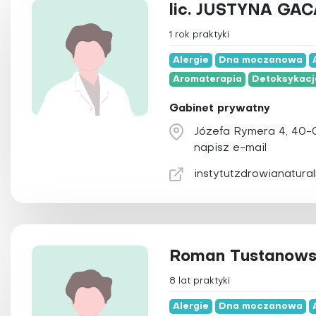
Alergie
Akupresura
lic. JUSTYNA GAC
Astma
Akupunktura
1 rok praktyki
Borelioza
Aromaterapia
Alergie
Dna moczanowa
Celiakia
Bioenergoterap
Aromaterapia
Detoksykacj
Choroby serca
Biorezonans
Gabinet prywatny
Grypa i przeziębienie
Chelatacja
Józefa Rymera 4, 40-
Hemoroidy
Chiropraktyka
napisz e-mail
Nadciśnienie tętnicze
Chromoterapia
instytutzdrowianatural
Udar mózgu
Detoksykacja
Dietetyka
Elektroakupunkt
Elektroterapia
Roman Tustanows
Fizjoterapia
8 lat praktyki
Hipnoza
Hirudoterapia
Alergie
Dna moczanowa