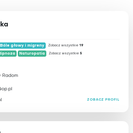
ska
Bóle głowy i migreny
Zobacz wszystkie
19
Hipnoza
Naturopatia
Zobacz wszystkie
5
50 Radom
op.pl
szu
l
ZOBACZ PROFIL
a
ów limfatycznych
wstarzeniowa