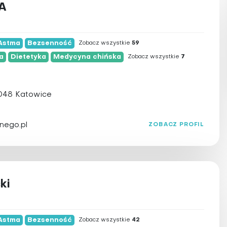
A
2
10
Astma
Bezsenność
Zobacz wszystkie
59
ia
a
Dietetyka
Medycyna chińska
Zobacz wszystkie
7
048 Katowice
nego.pl
ZOBACZ PROFIL
ura
ki
Astma
Bezsenność
Zobacz wszystkie
42