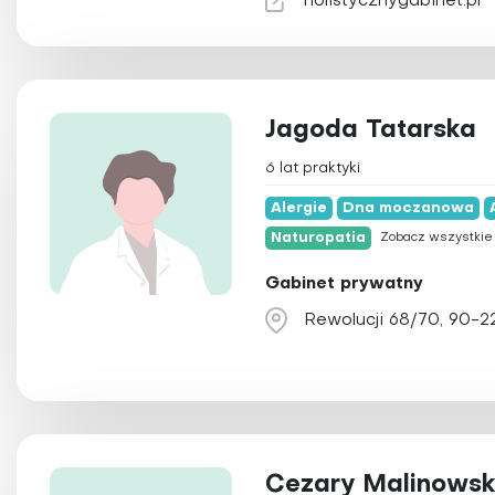
holistycznygabinet.pl
Jagoda Tatarska
6 lat praktyki
Alergie
Dna moczanowa
Naturopatia
Zobacz wszystki
Gabinet prywatny
Rewolucji 68/70, 90-2
Cezary Malinowsk