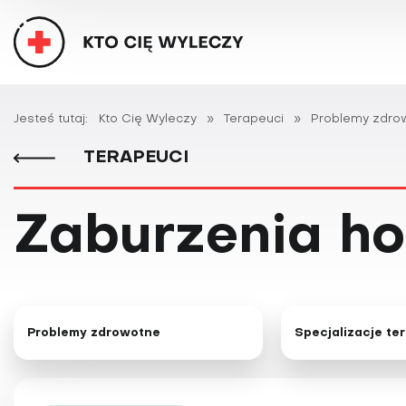
Jesteś tutaj:
Kto Cię Wyleczy
»
Terapeuci
»
Problemy zdro
TERAPEUCI
Zaburzenia ho
Problemy zdrowotne
Specjalizacje te
6
6
ADHD
Ajurweda
19