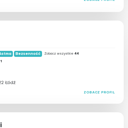
ZOBACZ PROFIL
Astma
Bezsenność
Zobacz wszystkie
44
e
1
22 Łódź
ZOBACZ PROFIL
i