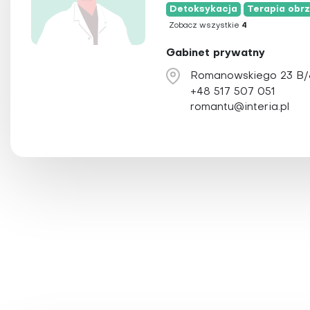
Holistyczna sto
Detoksykacja
Terapia obr
Zobacz wszystkie
4
Homeopatia
Irydologia
Gabinet prywatny
Igłoterapia suc
Romanowskiego 23 B/8
Joga
+48 517 507 051
romantu@interia.pl
Kinezyterapia
Larwoterapia
Laseroterapia
Magnetoterapi
Masaż
Medycyna chiń
Medycyna funkc
Medycyna integ
Medycyna Tybe
Medytacja