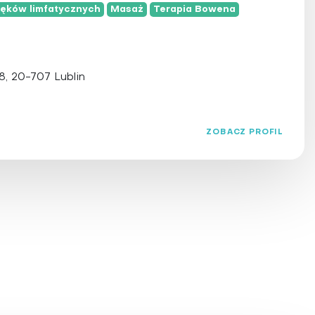
matologia
zęków limfatycznych
Masaż
Terapia Bowena
ha
, 20-707 Lublin
ZOBACZ PROFIL
a
ska
jonalna
racyjna
rańska