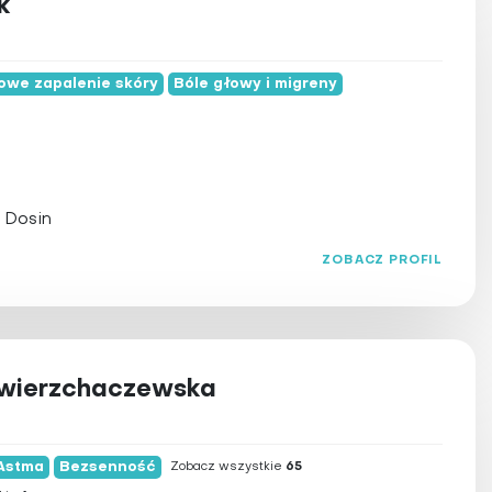
k
lny
owe zapalenie skóry
Bóle głowy i migreny
 Dosin
ZOBACZ PROFIL
wierzchaczewska
Astma
Bezsenność
Zobacz wszystkie
65