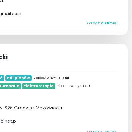
ck
mail.com
ZOBACZ PROFIL
cki
ść
Ból pleców
Zobacz wszystkie
58
turopatia
Elektroterapia
Zobacz wszystkie
8
05-825 Grodzisk Mazowiecki
binet.pl