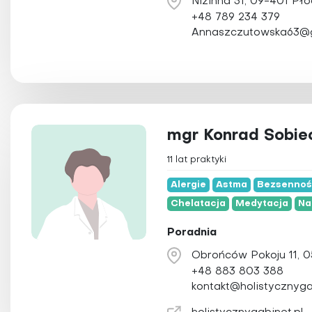
Nizinna 51, 09-401 Pło
+48 789 234 379
Annaszczutowska63@g
mgr Konrad Sobie
11 lat praktyki
Alergie
Astma
Bezsenno
Chelatacja
Medytacja
Na
Poradnia
Obrońców Pokoju 11, 
+48 883 803 388
kontakt@holistycznyga