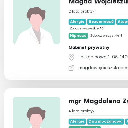
Magda Wojcieszu
Trening persona
2 lata praktyki
Ziołolecznictwo
Zooterapia
Alergie
Bezsenność
Atop
Zobacz wszystkie
13
Hipnoza
Zobacz wszystkie
1
Gabinet prywatny
Jarzębinowa 1, 05-140
magdawojcieszuk.com
mgr Magdalena Z
4 lata praktyki
Alergie
Dna moczanowa