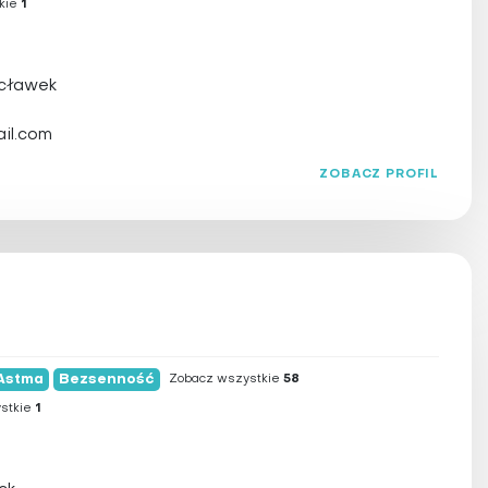
kie
1
ocławek
il.com
ZOBACZ PROFIL
Astma
Bezsenność
Zobacz wszystkie
58
stkie
1