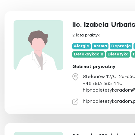
Naturopatia
Osteopatia
Ozonoterapia
lic. Izabela Urbań
Pilates
2 lata praktyki
Pinoterapia
Alergie
Astma
Depresja
Plazmoterapia
Detoksykacja
Dietetyka
Psychoterapia
Gabinet prywatny
Qigong
Refleksologia
Stefanów 12/C, 26-6
+48 883 385 440
Reiki
hipnodietetykaradom@
Świecowanie u
hipnodietetykaradom.p
Tai Chi
Terapia Bowen
Terapia obrzęk
Terapia przeci