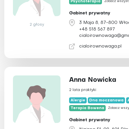
Psychoterapia
Zobacz wszyst
Gabinet prywatny
3 Maja 8, 87-800 Wł
2 głosy
+48 518 567 897
cialoirownowaga@gma
cialoirownowaga.pl
Anna Nowicka
2 lata praktyki
Alergie
Dna moczanowa
Terapia Bowena
Zobacz wszy
Gabinet prywatny