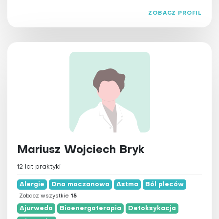
Terapia Bowena
ZOBACZ PROFIL
Terapia obrzęków limfatycznych
Terapia przeciwstarzeniowa
Trening personalny
Ziołolecznictwo
Zooterapia
Mariusz Wojciech Bryk
12 lat praktyki
Alergie
Dna moczanowa
Astma
Ból pleców
Zobacz wszystkie
15
Ajurweda
Bioenergoterapia
Detoksykacja