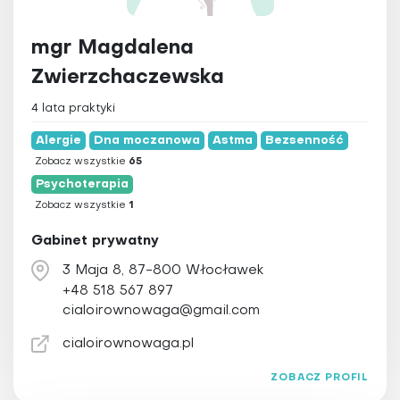
mgr Magdalena
Zwierzchaczewska
4 lata praktyki
Alergie
Dna moczanowa
Astma
Bezsenność
Zobacz wszystkie
65
Psychoterapia
Zobacz wszystkie
1
Gabinet prywatny
3 Maja 8, 87-800 Włocławek
+48 518 567 897
cialoirownowaga@gmail.com
cialoirownowaga.pl
ZOBACZ PROFIL