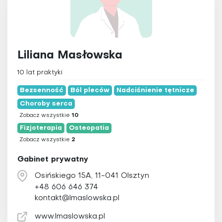
Medycyna integracyjna
Medycyna Tyberańska
Medytacja
Liliana Masłowska
Naturopatia
Osteopatia
10 lat praktyki
Ozonoterapia
Bezsenność
Ból pleców
Nadciśnienie tętnicze
Pilates
Choroby serca
Zobacz wszystkie
Pinoterapia
10
Fizjoterapia
Osteopatia
Plazmoterapia
Zobacz wszystkie
2
Psychoterapia
Gabinet prywatny
Qigong
Osińskiego 15A, 11-041 Olsztyn
Refleksologia
+48 606 646 374
Reiki
kontakt@lmaslowska.pl
Świecowanie uszu
www.lmaslowska.pl
Tai Chi