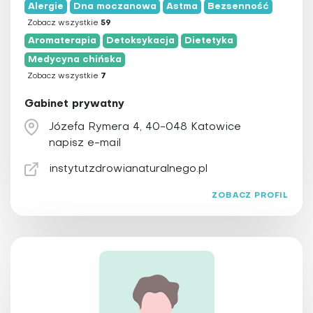
Alergie
Dna moczanowa
Astma
Bezsenność
lubuskie
Fizjoterapia
Zobacz wszystkie
59
łódzkie
Hipnoza
Aromaterapia
Detoksykacja
Dietetyka
małopolskie
Hirudoterapia
Medycyna chińska
opolskie
Zobacz wszystkie
7
Holistyczna stomatologia
podkarpackie
Homeopatia
Gabinet prywatny
podlaskie
Irydologia
Józefa Rymera 4, 40-048 Katowice
pomorskie
Igłoterapia sucha
napisz e-mail
śląskie
Joga
instytutzdrowianaturalnego.pl
świętokrzyskie
Kinezyterapia
ZOBACZ PROFIL
warmińsko-mazurskie
Larwoterapia
wielkopolskie
Laseroterapia
zachodniopomorskie
Magnetoterapia
Masaż
Medycyna chińska
Medycyna funkcjonalna