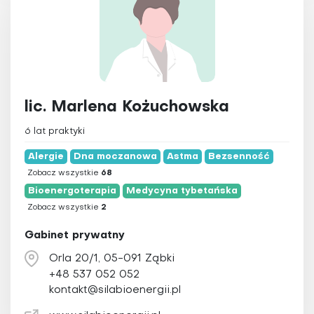
lic. Marlena Kożuchowska
6 lat praktyki
Alergie
Dna moczanowa
Astma
Bezsenność
Zobacz wszystkie
68
Bioenergoterapia
Medycyna tybetańska
Zobacz wszystkie
2
Gabinet prywatny
Orla 20/1, 05-091 Ząbki
+48 537 052 052
kontakt@silabioenergii.pl