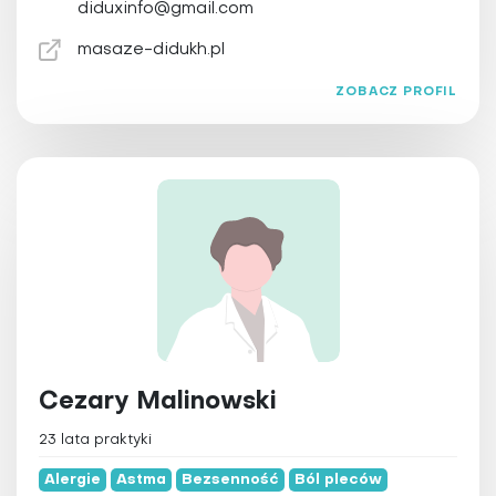
diduxinfo@gmail.com
masaze-didukh.pl
ZOBACZ PROFIL
Cezary Malinowski
23 lata praktyki
Alergie
Astma
Bezsenność
Ból pleców