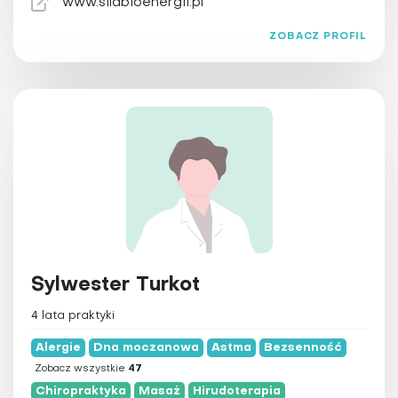
www.silabioenergii.pl
ZOBACZ PROFIL
Sylwester Turkot
4 lata praktyki
Alergie
Dna moczanowa
Astma
Bezsenność
Zobacz wszystkie
47
Chiropraktyka
Masaż
Hirudoterapia