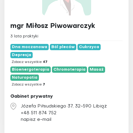
mgr Miłosz Piwowarczyk
3 lata praktyki
Dna moczanowa
Ból pleców
Cukrzyca
Depresja
Zobacz wszystkie
47
Bioenergoterapia
Chromoterapia
Masaż
Naturopatia
Zobacz wszystkie
7
Gabinet prywatny
Józefa Piłsudskiego 37, 32-590 Libiąż
+48 511 874 752
napisz e-mail