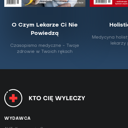
O Czym Lekarze Ci Nie
Holist
Powiedzą
Medycyna holist
lekarzy
Czasopismo medyczne - Twoje
zdrowie w Twoich rękach
WYDAWCA