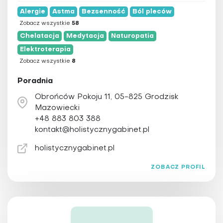
Alergie
Astma
Bezsenność
Ból pleców
Zobacz wszystkie
58
Chelatacja
Medytacja
Naturopatia
Elektroterapia
Zobacz wszystkie
8
Poradnia
Obrońców Pokoju 11, 05-825 Grodzisk
Mazowiecki
+48 883 803 388
kontakt@holistycznygabinet.pl
holistycznygabinet.pl
ZOBACZ PROFIL