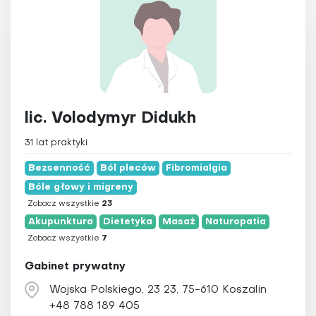
lic. Volodymyr Didukh
31 lat praktyki
Bezsenność
Ból pleców
Fibromialgia
Bóle głowy i migreny
Zobacz wszystkie
23
Akupunktura
Dietetyka
Masaż
Naturopatia
Zobacz wszystkie
7
Gabinet prywatny
Wojska Polskiego, 23 23, 75-610 Koszalin
+48 788 189 405