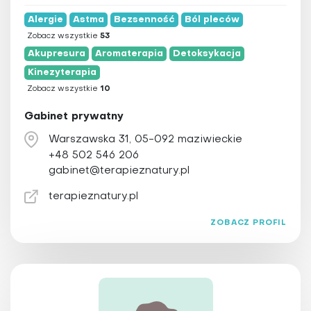
Alergie
Astma
Bezsenność
Ból pleców
Zobacz wszystkie
53
Akupresura
Aromaterapia
Detoksykacja
Kinezyterapia
Zobacz wszystkie
10
Gabinet prywatny
Warszawska 31, 05-092 maziwieckie
+48 502 546 206
gabinet@terapieznatury.pl
terapieznatury.pl
ZOBACZ PROFIL