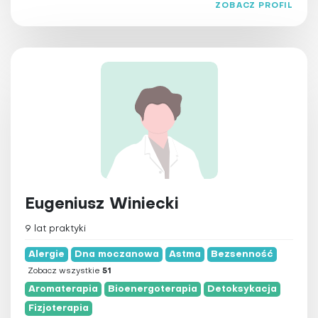
ZOBACZ PROFIL
Eugeniusz Winiecki
9 lat praktyki
Alergie
Dna moczanowa
Astma
Bezsenność
Zobacz wszystkie
51
Aromaterapia
Bioenergoterapia
Detoksykacja
Fizjoterapia