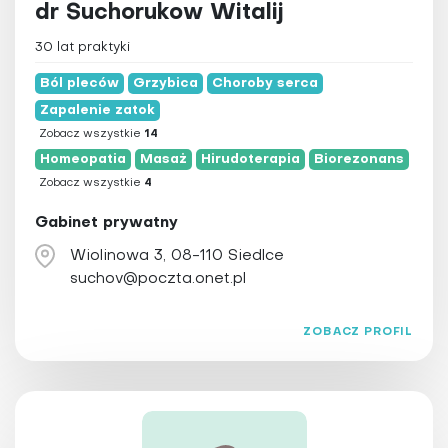
dr Suchorukow Witalij
30 lat praktyki
Ból pleców
Grzybica
Choroby serca
Zapalenie zatok
Zobacz wszystkie
14
Homeopatia
Masaż
Hirudoterapia
Biorezonans
Zobacz wszystkie
4
Gabinet prywatny
Wiolinowa 3, 08-110 Siedlce
suchov@poczta.onet.pl
ZOBACZ PROFIL