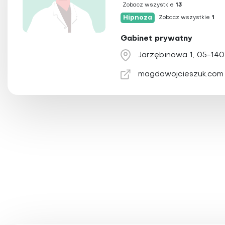
Holistyczna sto
Zobacz wszystkie
13
Hipnoza
Zobacz wszystkie
1
Homeopatia
Irydologia
Gabinet prywatny
Igłoterapia suc
Jarzębinowa 1, 05-140
Joga
magdawojcieszuk.com
Kinezyterapia
Larwoterapia
Laseroterapia
Magnetoterapi
Masaż
Medycyna chiń
Medycyna funkc
Medycyna integ
Medycyna Tybe
Medytacja