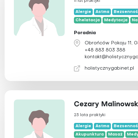
11 lat praktyki
Trening persona
Alergie
Astma
Bezsenno
Ziołolecznictwo
Chelatacja
Medytacja
Na
Zooterapia
Poradnia
Obrońców Pokoju 11, 
+48 883 803 388
kontakt@holistycznyga
holistycznygabinet.pl
Cezary Malinowsk
23 lata praktyki
Alergie
Astma
Bezsenno
Akupunktura
Masaż
Medy