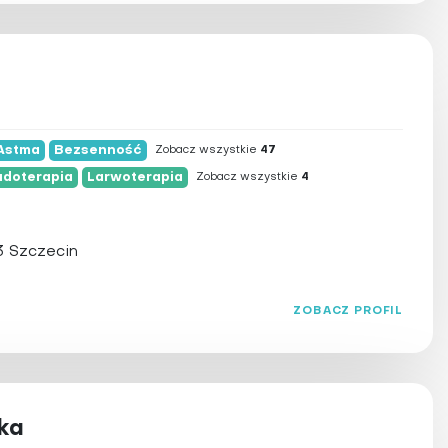
Astma
Bezsenność
Zobacz wszystkie
47
udoterapia
Larwoterapia
Zobacz wszystkie
4
3 Szczecin
ZOBACZ PROFIL
ka