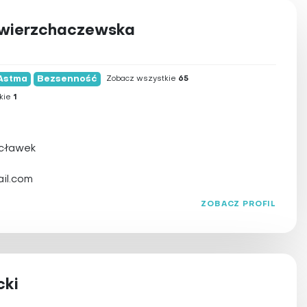
wierzchaczewska
Astma
Bezsenność
Zobacz wszystkie
65
kie
1
ocławek
il.com
ZOBACZ PROFIL
szu
a
ów limfatycznych
cki
wstarzeniowa