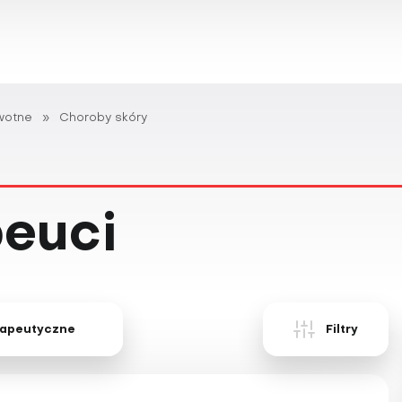
wotne
»
Choroby skóry
peuci
rapeutyczne
Filtry
12