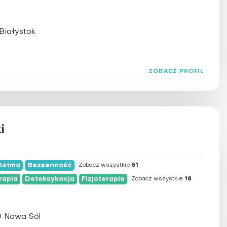
Białystok
ZOBACZ PROFIL
i
Astma
Bezsenność
Zobacz wszystkie
51
rapia
Detoksykacja
Fizjoterapia
Zobacz wszystkie
18
00 Nowa Sól