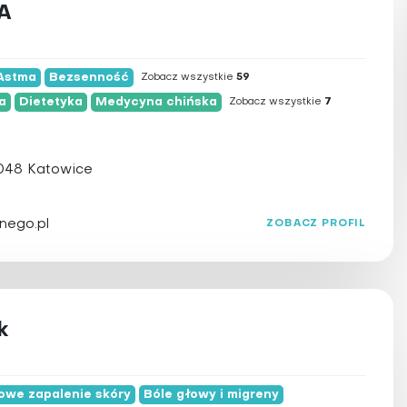
A
Typ
Wszystkie
Województwo
Astma
Bezsenność
Terapeuta
Zobacz wszystkie
59
ia
a
Dietetyka
Medycyna chińska
Zobacz wszystkie
7
Poradnia
Wszystkie
mazowieckie
dolnośląskie
048 Katowice
kujawsko-pomorskie
lubelskie
nego.pl
ZOBACZ PROFIL
lubuskie
łódzkie
ura
małopolskie
k
opolskie
podkarpackie
podlaskie
owe zapalenie skóry
Bóle głowy i migreny