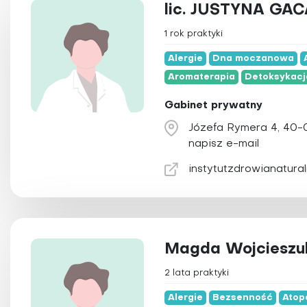
Alergie
Akupresura
lic. JUSTYNA GAC
2
Astma
Akupunktura
1 rok praktyki
Borelioza
Aromaterapia
Alergie
Dna moczanowa
Celiakia
Bioenergoterap
Aromaterapia
Detoksykacj
Choroby serca
Biorezonans
Gabinet prywatny
Grypa i przeziębienie
Chelatacja
Józefa Rymera 4, 40-
Hemoroidy
Chiropraktyka
napisz e-mail
Nadciśnienie tętnicze
Chromoterapia
instytutzdrowianatural
Udar mózgu
Detoksykacja
Dietetyka
Elektroakupunkt
Elektroterapia
Magda Wojcieszu
Fizjoterapia
2 lata praktyki
Hipnoza
Hirudoterapia
Alergie
Bezsenność
Atop