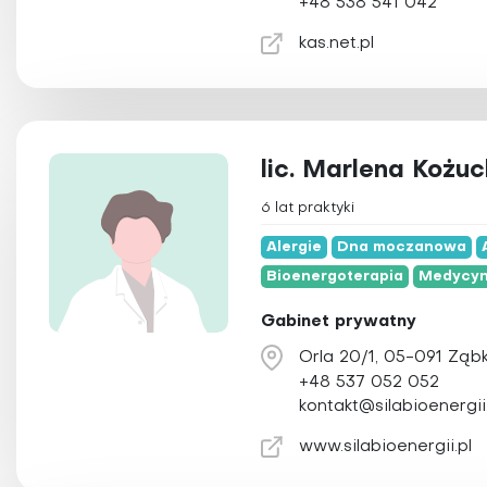
+48 538 541 042
kas.net.pl
lic. Marlena Kożu
6 lat praktyki
Alergie
Dna moczanowa
Bioenergoterapia
Medycyn
Gabinet prywatny
Orla 20/1, 05-091 Ząbk
+48 537 052 052
kontakt@silabioenergii.
www.silabioenergii.pl