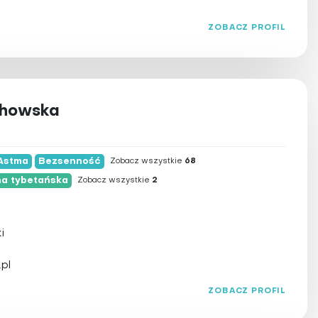
ZOBACZ PROFIL
chowska
Astma
Bezsenność
Zobacz wszystkie
68
a tybetańska
Zobacz wszystkie
2
i
pl
ZOBACZ PROFIL