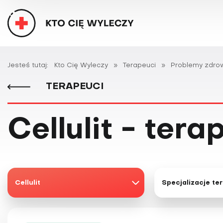
Jesteś tutaj:
Kto Cię Wyleczy
»
Terapeuci
»
Problemy zdro
TERAPEUCI
Cellulit - tera
Cellulit
Specjalizacje te
5
2
ADHD
Ajurweda