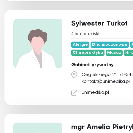
Sylwester Turkot
4 lata praktyki
Alergie
Dna moczanowa
Chiropraktyka
Masaż
Hir
Gabinet prywatny
Cegielskiego 21, 71-54
kontakt@unimedika.pl
unimedika.pl
mgr Amelia Pietry