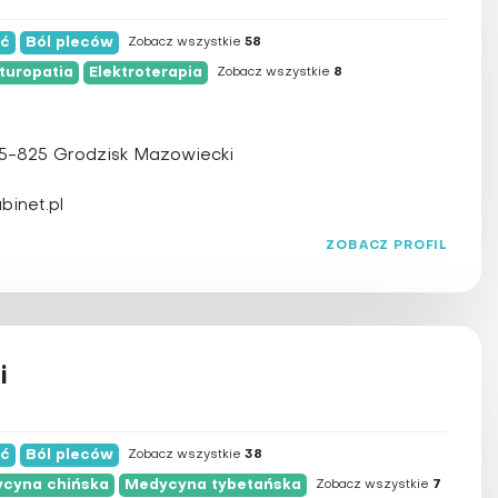
lny
ść
Ból pleców
Zobacz wszystkie
58
turopatia
Elektroterapia
Zobacz wszystkie
8
05-825 Grodzisk Mazowiecki
binet.pl
ZOBACZ PROFIL
i
ść
Ból pleców
Zobacz wszystkie
38
cyna chińska
Medycyna tybetańska
Zobacz wszystkie
7