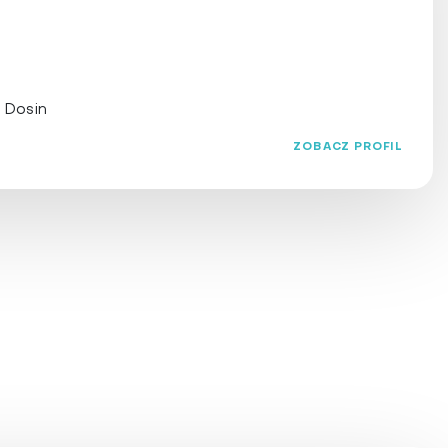
pomorskie
matologia
śląskie
świętokrzyskie
warmińsko-mazurskie
ha
 Dosin
wielkopolskie
ZOBACZ PROFIL
zachodniopomorskie
a
ska
jonalna
racyjna
rańska