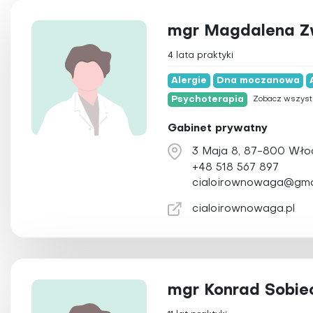
Naturopatia
mgr Magdalena Z
Osteopatia
Ozonoterapia
4 lata praktyki
Pilates
Alergie
Dna moczanowa
Pinoterapia
Psychoterapia
Zobacz wszyst
Plazmoterapia
Gabinet prywatny
Psychoterapia
3 Maja 8, 87-800 Wł
Qigong
+48 518 567 897
Refleksologia
cialoirownowaga@gma
Reiki
cialoirownowaga.pl
Świecowanie u
Tai Chi
Terapia Bowen
Terapia obrzęk
mgr Konrad Sobie
Terapia przeci