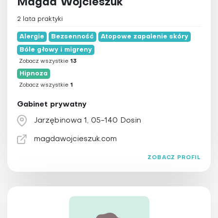
Magda Wojcieszuk
2 lata praktyki
Alergie
Bezsenność
Atopowe zapalenie skóry
Bóle głowy i migreny
Zobacz wszystkie
13
Hipnoza
Zobacz wszystkie
1
Gabinet prywatny
Jarzębinowa 1, 05-140 Dosin
magdawojcieszuk.com
ZOBACZ PROFIL