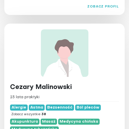
ZOBACZ PROFIL
Cezary Malinowski
23 lata praktyki
Alergie
Astma
Bezsenność
Ból pleców
Zobacz wszystkie
38
Akupunktura
Masaż
Medycyna chińska