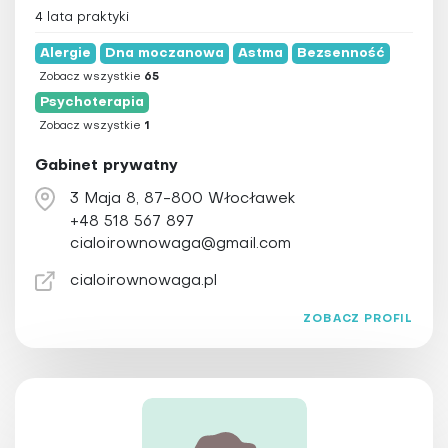
4 lata praktyki
Alergie
Dna moczanowa
Astma
Bezsenność
Zobacz wszystkie
65
Psychoterapia
Zobacz wszystkie
1
Gabinet prywatny
3 Maja 8, 87-800 Włocławek
+48 518 567 897
cialoirownowaga@gmail.com
cialoirownowaga.pl
ZOBACZ PROFIL