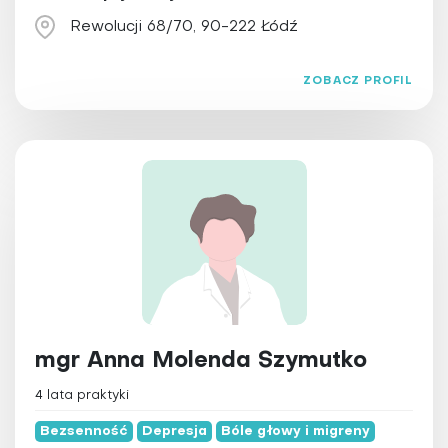
Rewolucji 68/70, 90-222 Łódź
ZOBACZ PROFIL
mgr Anna Molenda Szymutko
4 lata praktyki
Bezsenność
Depresja
Bóle głowy i migreny