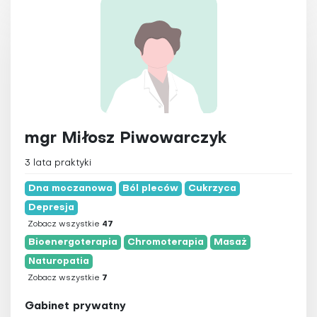
mgr Miłosz Piwowarczyk
3 lata praktyki
Dna moczanowa
Ból pleców
Cukrzyca
Depresja
Zobacz wszystkie
47
Bioenergoterapia
Chromoterapia
Masaż
Naturopatia
Zobacz wszystkie
7
Gabinet prywatny