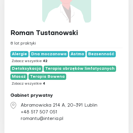
Medycyna integracyjna
Medycyna Tyberańska
Medytacja
Roman Tustanowski
Naturopatia
Osteopatia
8 lat praktyki
Ozonoterapia
Alergie
Dna moczanowa
Astma
Bezsenność
Pilates
Zobacz wszystkie
42
Detoksykacja
Terapia obrzęków limfatycznych
Pinoterapia
Masaż
Terapia Bowena
Plazmoterapia
Zobacz wszystkie
4
Psychoterapia
Gabinet prywatny
Qigong
Abramowicka 214 A, 20-391 Lublin
Refleksologia
+48 517 507 051
Reiki
romantu@interia.pl
Świecowanie uszu
Tai Chi