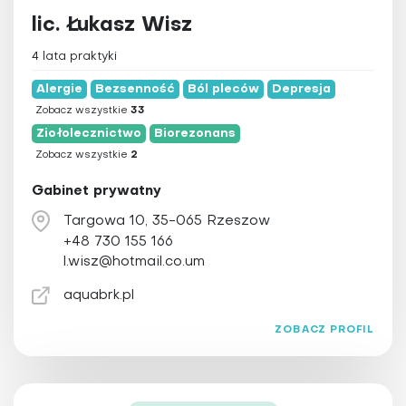
lic. Łukasz Wisz
4 lata praktyki
Alergie
Bezsenność
Ból pleców
Depresja
Zobacz wszystkie
33
Ziołolecznictwo
Biorezonans
Zobacz wszystkie
2
Gabinet prywatny
Targowa 10, 35-065 Rzeszow
+48 730 155 166
l.wisz@hotmail.co.um
aquabrk.pl
ZOBACZ PROFIL