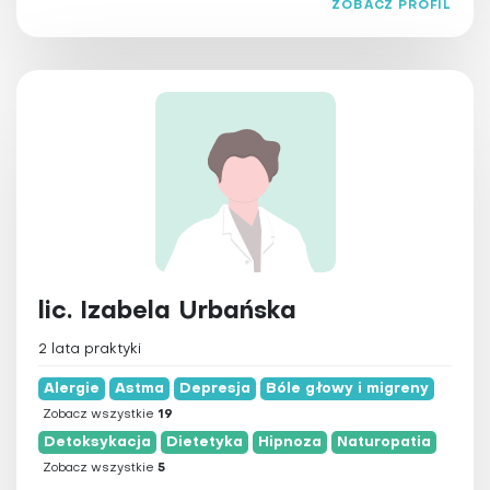
ZOBACZ PROFIL
Terapia Bowena
Terapia obrzęków limfatycznych
Terapia przeciwstarzeniowa
Trening personalny
Ziołolecznictwo
Zooterapia
lic. Izabela Urbańska
2 lata praktyki
Alergie
Astma
Depresja
Bóle głowy i migreny
Zobacz wszystkie
19
Detoksykacja
Dietetyka
Hipnoza
Naturopatia
Zobacz wszystkie
5