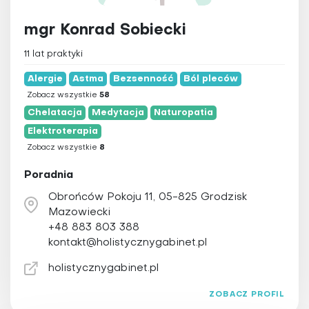
mgr Konrad Sobiecki
11 lat praktyki
Alergie
Astma
Bezsenność
Ból pleców
Zobacz wszystkie
58
Chelatacja
Medytacja
Naturopatia
Elektroterapia
Zobacz wszystkie
8
Poradnia
Obrońców Pokoju 11, 05-825 Grodzisk
Mazowiecki
+48 883 803 388
kontakt@holistycznygabinet.pl
holistycznygabinet.pl
ZOBACZ PROFIL