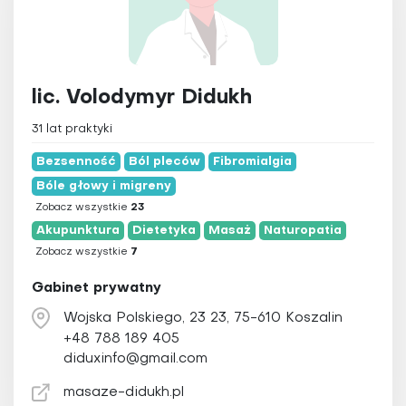
lic. Volodymyr Didukh
31 lat praktyki
Bezsenność
Ból pleców
Fibromialgia
Bóle głowy i migreny
Zobacz wszystkie
23
Akupunktura
Dietetyka
Masaż
Naturopatia
Zobacz wszystkie
7
Gabinet prywatny
Wojska Polskiego, 23 23, 75-610 Koszalin
+48 788 189 405
diduxinfo@gmail.com
masaze-didukh.pl