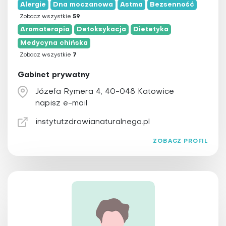
Alergie
Dna moczanowa
Astma
Bezsenność
lubuskie
Fizjoterapia
Zobacz wszystkie
59
łódzkie
Hipnoza
Aromaterapia
Detoksykacja
Dietetyka
małopolskie
Hirudoterapia
Medycyna chińska
opolskie
Zobacz wszystkie
7
Holistyczna stomatologia
podkarpackie
Homeopatia
Gabinet prywatny
podlaskie
Irydologia
Józefa Rymera 4, 40-048 Katowice
pomorskie
Igłoterapia sucha
napisz e-mail
śląskie
Joga
instytutzdrowianaturalnego.pl
świętokrzyskie
Kinezyterapia
ZOBACZ PROFIL
warmińsko-mazurskie
Larwoterapia
wielkopolskie
Laseroterapia
zachodniopomorskie
Magnetoterapia
Masaż
Medycyna chińska
Medycyna funkcjonalna