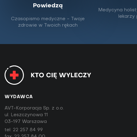
Powiedzą
Medycyna holist
lekarzy
Czasopismo medyczne - Twoje
zdrowie w Twoich rękach
WYDAWCA
AVT-Korporacja Sp. z o.o.
ul. Leszczynowa 11
03-197 Warszawa
tel:
22 257 84 99
fax: 22 257 84 00