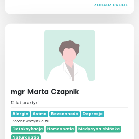
ZOBACZ PROFIL
mgr Marta Czapnik
12 lat praktyki
Alergie
Astma
Bezsenność
Depresja
Zobacz wszystkie
25
Detoksykacja
Homeopatia
Medycyna chińska
Naturopatia