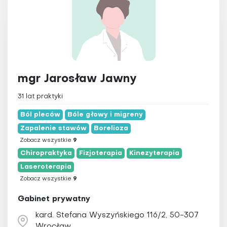
mgr Jarosław Jawny
31 lat praktyki
Ból pleców
Bóle głowy i migreny
Zapalenie stawów
Borelioza
Zobacz wszystkie
9
Chiropraktyka
Fizjoterapia
Kinezyterapia
Laseroterapia
Zobacz wszystkie
9
Gabinet prywatny
kard. Stefana Wyszyńskiego 116/2, 50-307
Wrocław