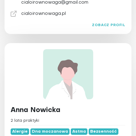
cialoirownowaga@gmail.com
cialoirownowaga.pl
ZOBACZ PROFIL
Anna Nowicka
2 lata praktyki
Alergie
Dna moczanowa
Astma
Bezsenność