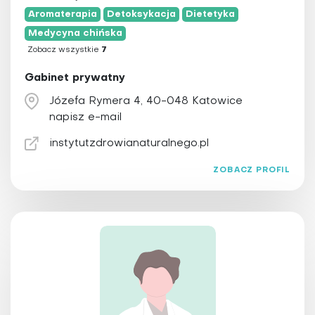
łódzkie
Hipnoza
Aromaterapia
Detoksykacja
Dietetyka
małopolskie
Hirudoterapia
Medycyna chińska
opolskie
Zobacz wszystkie
7
Holistyczna stomatologia
podkarpackie
Homeopatia
Gabinet prywatny
podlaskie
Irydologia
Józefa Rymera 4, 40-048 Katowice
pomorskie
Igłoterapia sucha
napisz e-mail
śląskie
Joga
instytutzdrowianaturalnego.pl
świętokrzyskie
Kinezyterapia
ZOBACZ PROFIL
warmińsko-mazurskie
Larwoterapia
wielkopolskie
Laseroterapia
zachodniopomorskie
Magnetoterapia
Masaż
Medycyna chińska
Medycyna funkcjonalna
Medycyna integracyjna