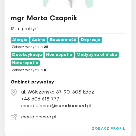
mgr Marta Czapnik
12 lat praktyki
Alergie
Astma
Bezsenność
Depresja
Zobacz wszystkie
25
Detoksykacja
Homeopatia
Medycyna chińska
Naturopatia
Zobacz wszystkie
6
Gabinet prywatny
ul. Wólczańska 67, 90-608 Łódź
+48 606 618 777
meridianmed@meridianmed.pl
meridianmed.pl
ZOBACZ PROFIL