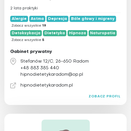
2 lata praktyki
Alergie
Astma
Depresja
Bóle głowy i migreny
Zobacz wszystkie
19
Detoksykacja
Dietetyka
Hipnoza
Naturopatia
Zobacz wszystkie
5
Gabinet prywatny
Stefanów 12/C, 26-650 Radom
+48 883 385 440
hipnodietetykaradom@op.pl
hipnodietetykaradom.pl
ZOBACZ PROFIL