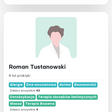
Terapia obrzęków limfatycznych
Terapia przeciwstarzeniowa
Trening personalny
Ziołolecznictwo
Zooterapia
Roman Tustanowski
8 lat praktyki
Alergie
Dna moczanowa
Astma
Bezsenność
Zobacz wszystkie
42
Detoksykacja
Terapia obrzęków limfatycznych
Masaż
Terapia Bowena
Zobacz wszystkie
4