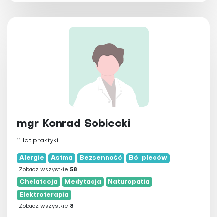
mgr Konrad Sobiecki
11 lat praktyki
Alergie
Astma
Bezsenność
Ból pleców
Zobacz wszystkie
58
Chelatacja
Medytacja
Naturopatia
Elektroterapia
Zobacz wszystkie
8