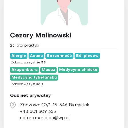
Cezary Malinowski
23 lata praktyki
Alergie
Astma
Bezsenność
Ból pleców
Zobacz wszystkie
38
Akupunktura
Masaż
Medycyna chińska
Medycyna tybetańska
Zobacz wszystkie
7
Gabinet prywatny
Zbożowa 10/1, 15-546 Białystok
+48 601 309 355
natura.meridian@wp.pl