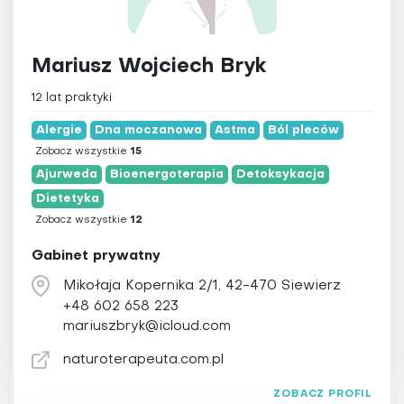
Medycyna Tyberańska
Medytacja
Mariusz Wojciech Bryk
Naturopatia
Osteopatia
12 lat praktyki
Ozonoterapia
Alergie
Dna moczanowa
Astma
Ból pleców
Pilates
Zobacz wszystkie
15
Ajurweda
Bioenergoterapia
Detoksykacja
Pinoterapia
Dietetyka
Plazmoterapia
Zobacz wszystkie
12
Psychoterapia
Gabinet prywatny
Qigong
Mikołaja Kopernika 2/1, 42-470 Siewierz
Refleksologia
+48 602 658 223
Reiki
mariuszbryk@icloud.com
Świecowanie uszu
naturoterapeuta.com.pl
Tai Chi
Terapia Bowena
ZOBACZ PROFIL