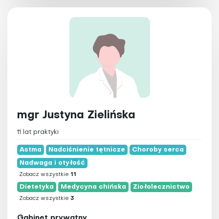
mgr Justyna Zielińska
11 lat praktyki
Astma
Nadciśnienie tętnicze
Choroby serca
Nadwaga i otyłość
Zobacz wszystkie
11
Dietetyka
Medycyna chińska
Ziołolecznictwo
Zobacz wszystkie
3
Gabinet prywatny