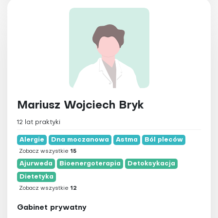
zachodniopomorskie
Magnetoterapia
Masaż
Medycyna chińska
Medycyna funkcjonalna
Medycyna integracyjna
Medycyna Tyberańska
Medytacja
Mariusz Wojciech Bryk
Naturopatia
Osteopatia
12 lat praktyki
Ozonoterapia
Alergie
Dna moczanowa
Astma
Ból pleców
Pilates
Zobacz wszystkie
15
Ajurweda
Bioenergoterapia
Detoksykacja
Pinoterapia
Dietetyka
Plazmoterapia
Zobacz wszystkie
12
Psychoterapia
Gabinet prywatny
Qigong