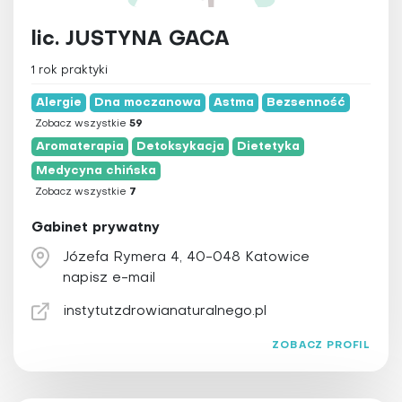
mazowieckie
Detoksykacja
dolnośląskie
Dietetyka
lic. JUSTYNA GACA
kujawsko-pomorskie
Elektroakupunktura
1 rok praktyki
lubelskie
Elektroterapia
Alergie
Dna moczanowa
Astma
Bezsenność
lubuskie
Fizjoterapia
Zobacz wszystkie
59
łódzkie
Hipnoza
Aromaterapia
Detoksykacja
Dietetyka
małopolskie
Hirudoterapia
Medycyna chińska
opolskie
Zobacz wszystkie
7
Holistyczna stomatologia
podkarpackie
Homeopatia
Gabinet prywatny
podlaskie
Irydologia
Józefa Rymera 4, 40-048 Katowice
pomorskie
Igłoterapia sucha
napisz e-mail
śląskie
Joga
instytutzdrowianaturalnego.pl
świętokrzyskie
Kinezyterapia
ZOBACZ PROFIL
warmińsko-mazurskie
Larwoterapia
wielkopolskie
Laseroterapia