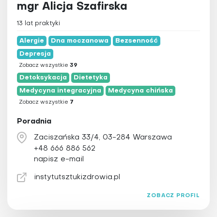
mgr Alicja Szafirska
13 lat praktyki
Alergie
Dna moczanowa
Bezsenność
Depresja
Zobacz wszystkie
39
Detoksykacja
Dietetyka
Medycyna integracyjna
Medycyna chińska
Zobacz wszystkie
7
Poradnia
Zaciszańska 33/4, 03-284 Warszawa
+48 666 886 562
napisz e-mail
instytutsztukizdrowia.pl
ZOBACZ PROFIL