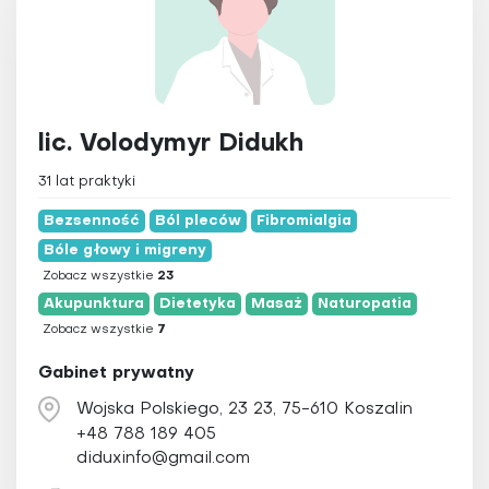
lic. Volodymyr Didukh
31 lat praktyki
Bezsenność
Ból pleców
Fibromialgia
Bóle głowy i migreny
Zobacz wszystkie
23
Akupunktura
Dietetyka
Masaż
Naturopatia
Zobacz wszystkie
7
Gabinet prywatny
Wojska Polskiego, 23 23, 75-610 Koszalin
+48 788 189 405
diduxinfo@gmail.com