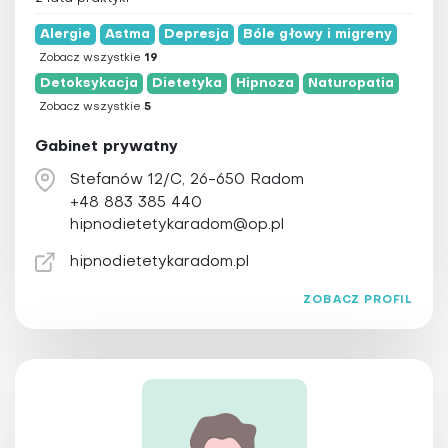
Alergie
Astma
Depresja
Bóle głowy i migreny
Zobacz wszystkie
19
Detoksykacja
Dietetyka
Hipnoza
Naturopatia
Zobacz wszystkie
5
Gabinet prywatny
Stefanów 12/C, 26-650 Radom
+48 883 385 440
hipnodietetykaradom@op.pl
hipnodietetykaradom.pl
ZOBACZ PROFIL