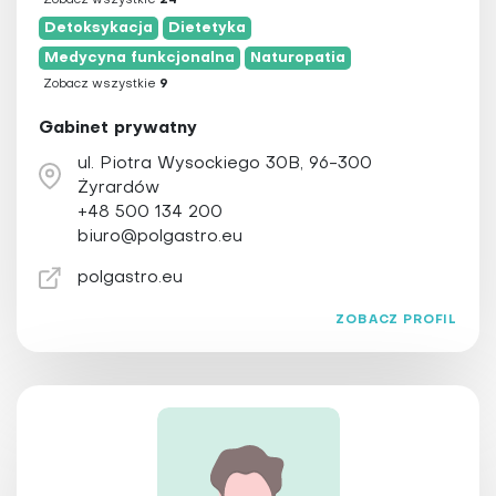
Zobacz wszystkie
24
Detoksykacja
Dietetyka
Medycyna funkcjonalna
Naturopatia
Zobacz wszystkie
9
Gabinet prywatny
ul. Piotra Wysockiego 30B, 96-300
Żyrardów
+48 500 134 200
biuro@polgastro.eu
polgastro.eu
ZOBACZ PROFIL