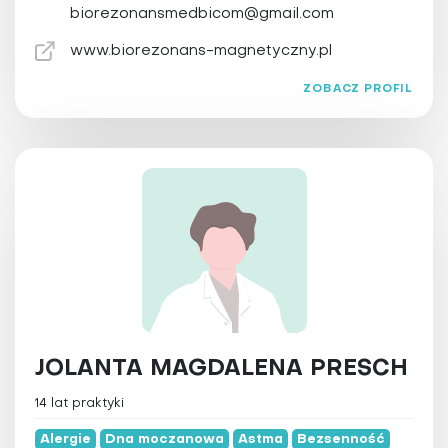
biorezonansmedbicom@gmail.com
www.biorezonans-magnetyczny.pl
ZOBACZ PROFIL
JOLANTA MAGDALENA PRESCH
14 lat praktyki
Alergie
Dna moczanowa
Astma
Bezsenność