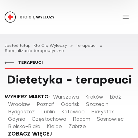
Jesteś tutaj:
Kto Cię Wyleczy
»
Terapeuci
»
Specjalizacje terapeutyczne
TERAPEUCI
Dietetyka - terapeuci
WYBIERZ MIASTO:
Warszawa
Kraków
Łódź
Wrocław
Poznań
Gdańsk
Szczecin
Bydgoszcz
Lublin
Katowice
Białystok
Gdynia
Częstochowa
Radom
Sosnowiec
Bielsko-Biała
Kielce
Zabrze
ZOBACZ WIĘCEJ