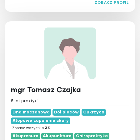
ZOBACZ PROFIL
mgr Tomasz Czajka
5 lat praktyki
Dna moczanowa
Ból pleców
Cukrzyca
Atopowe zapalenie skóry
Zobacz wszystkie
33
Akupresura
Akupunktura
Chiropraktyka