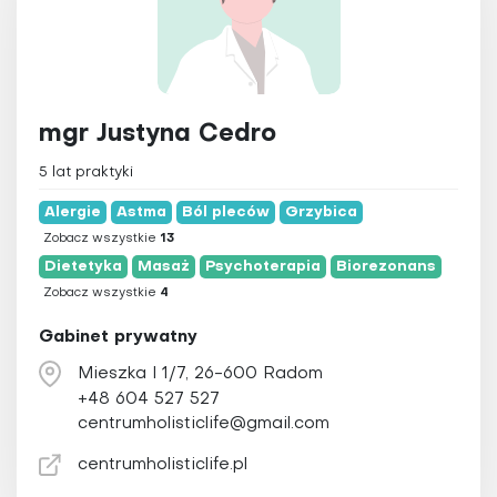
mgr Justyna Cedro
5 lat praktyki
Alergie
Astma
Ból pleców
Grzybica
Zobacz wszystkie
13
Dietetyka
Masaż
Psychoterapia
Biorezonans
Zobacz wszystkie
4
Gabinet prywatny
Mieszka I 1/7, 26-600 Radom
+48 604 527 527
centrumholisticlife@gmail.com
centrumholisticlife.pl