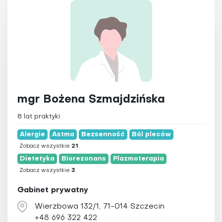
mgr Bożena Szmajdzińska
8 lat praktyki
Alergie
Astma
Bezsenność
Ból pleców
Zobacz wszystkie
21
Dietetyka
Biorezonans
Plazmoterapia
Zobacz wszystkie
3
Gabinet prywatny
Wierzbowa 132/1, 71-014 Szczecin
+48 696 322 422