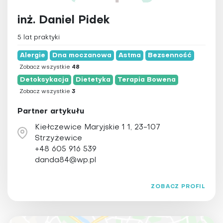
inż. Daniel Pidek
5 lat praktyki
Alergie
Dna moczanowa
Astma
Bezsenność
Zobacz wszystkie
48
Detoksykacja
Dietetyka
Terapia Bowena
Zobacz wszystkie
3
Partner artykułu
Kiełczewice Maryjskie 1 1, 23-107
Strzyżewice
+48 605 916 539
danda84@wp.pl
ZOBACZ PROFIL