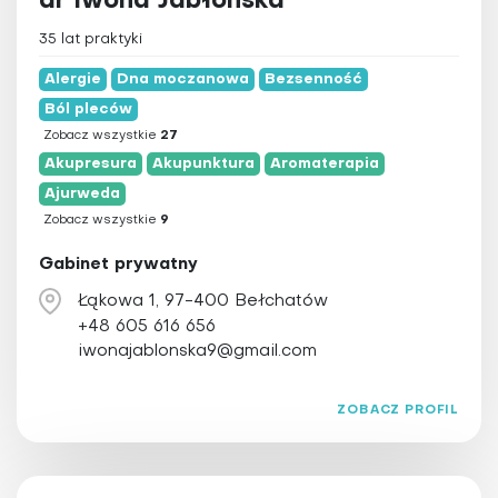
dr Iwona Jabłońska
35 lat praktyki
Alergie
Dna moczanowa
Bezsenność
Ból pleców
Zobacz wszystkie
27
Akupresura
Akupunktura
Aromaterapia
Ajurweda
Zobacz wszystkie
9
Gabinet prywatny
Łąkowa 1, 97-400 Bełchatów
+48 605 616 656
iwonajablonska9@gmail.com
ZOBACZ PROFIL