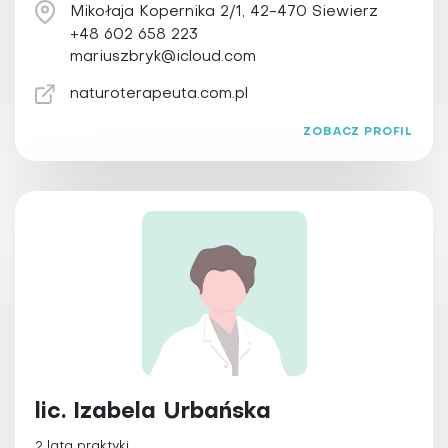
Mikołaja Kopernika 2/1, 42-470 Siewierz
Refleksologia
+48 602 658 223
Reiki
mariuszbryk@icloud.com
Świecowanie uszu
naturoterapeuta.com.pl
Tai Chi
Terapia Bowena
ZOBACZ PROFIL
Terapia obrzęków limfatycznych
Terapia przeciwstarzeniowa
Trening personalny
Ziołolecznictwo
Zooterapia
lic. Izabela Urbańska
2 lata praktyki