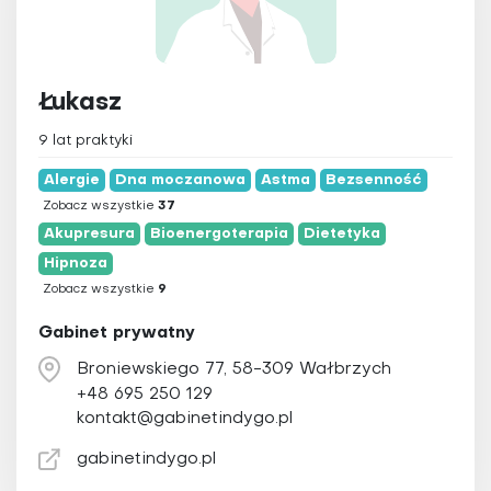
Łukasz
9 lat praktyki
Alergie
Dna moczanowa
Astma
Bezsenność
Zobacz wszystkie
37
Akupresura
Bioenergoterapia
Dietetyka
Hipnoza
Zobacz wszystkie
9
Gabinet prywatny
Broniewskiego 77, 58-309 Wałbrzych
+48 695 250 129
kontakt@gabinetindygo.pl
gabinetindygo.pl