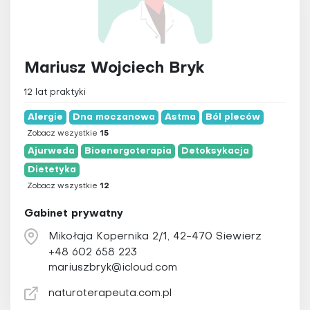
Chiropraktyka
Poradnia
Wszystkie
Chromoterapia
mazowieckie
Detoksykacja
dolnośląskie
Dietetyka
Mariusz Wojciech Bryk
kujawsko-pomorskie
Elektroakupunktura
12 lat praktyki
lubelskie
Elektroterapia
Alergie
Dna moczanowa
Astma
Ból pleców
lubuskie
Fizjoterapia
Zobacz wszystkie
15
łódzkie
Hipnoza
Ajurweda
Bioenergoterapia
Detoksykacja
małopolskie
Hirudoterapia
Dietetyka
opolskie
Zobacz wszystkie
12
Holistyczna stomatologia
podkarpackie
Homeopatia
Gabinet prywatny
podlaskie
Irydologia
Mikołaja Kopernika 2/1, 42-470 Siewierz
pomorskie
Igłoterapia sucha
+48 602 658 223
mariuszbryk@icloud.com
śląskie
Joga
świętokrzyskie
Kinezyterapia
naturoterapeuta.com.pl