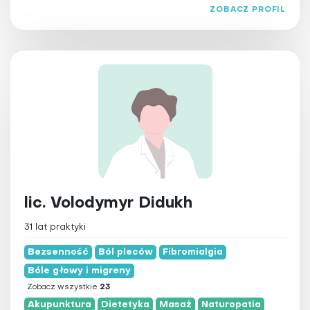
warmińsko-mazurskie
Larwoterapia
ZOBACZ PROFIL
wielkopolskie
Laseroterapia
zachodniopomorskie
Magnetoterapia
Masaż
Medycyna chińska
Medycyna funkcjonalna
Medycyna integracyjna
Medycyna Tyberańska
Medytacja
Naturopatia
lic. Volodymyr Didukh
Osteopatia
31 lat praktyki
Ozonoterapia
Bezsenność
Pilates
Ból pleców
Fibromialgia
Bóle głowy i migreny
Pinoterapia
Zobacz wszystkie
23
Plazmoterapia
Akupunktura
Dietetyka
Masaż
Naturopatia