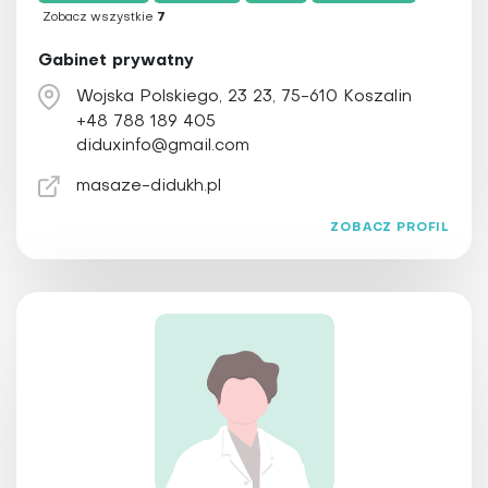
Psychoterapia
Zobacz wszystkie
7
Qigong
Gabinet prywatny
Refleksologia
Wojska Polskiego, 23 23, 75-610 Koszalin
Reiki
+48 788 189 405
Świecowanie uszu
diduxinfo@gmail.com
Tai Chi
masaze-didukh.pl
Terapia Bowena
ZOBACZ PROFIL
Terapia obrzęków limfatycznych
Terapia przeciwstarzeniowa
Trening personalny
Ziołolecznictwo
Zooterapia