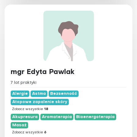
mgr Edyta Pawlak
7 lat praktyki
Alergie
Astma
Bezsenność
Atopowe zapalenie skóry
Zobacz wszystkie
18
Akupresura
Aromaterapia
Bioenergoterapia
Masaż
Zobacz wszystkie
6