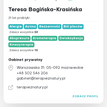
Teresa Bagińska-Krasińska
21 lat praktyki
Alergie
Astma
Bezsenność
Ból pleców
Zobacz wszystkie
53
Akupresura
Aromaterapia
Detoksykacja
Kinezyterapia
Zobacz wszystkie
10
Gabinet prywatny
Warszawska 31, 05-092 maziwieckie
+48 502 546 206
gabinet@terapieznatury.pl
terapieznatury.pl
ZOBACZ PROFIL