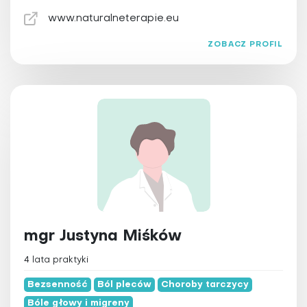
www.naturalneterapie.eu
ZOBACZ PROFIL
mgr Justyna Miśków
4 lata praktyki
Bezsenność
Ból pleców
Choroby tarczycy
Bóle głowy i migreny