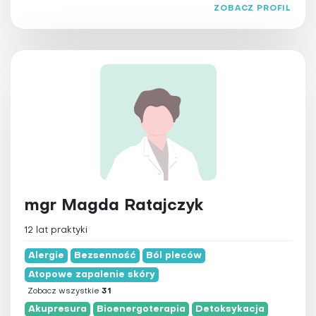
ZOBACZ PROFIL
mgr Magda Ratajczyk
12 lat praktyki
Alergie
Bezsenność
Ból pleców
Atopowe zapalenie skóry
Zobacz wszystkie
31
Akupresura
Bioenergoterapia
Detoksykacja