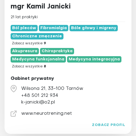
mgr Kamil Janicki
21 lat praktyki
Ból pleców
Fibromialgia
Bóle głowy i migreny
Chroniczne zmęczenie
Zobacz wszystkie
9
Akupresura
Chiropraktyka
Medycyna funkcjonalna
Medycyna integracyjna
Zobacz wszystkie
8
Gabinet prywatny
Wilsona 21, 33-100 Tarnów
+48 501 212 934
k-janicki@o2.pl
www.neurotrening.net
ZOBACZ PROFIL