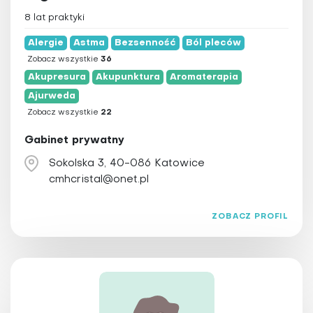
8 lat praktyki
Alergie
Astma
Bezsenność
Ból pleców
Zobacz wszystkie
36
Akupresura
Akupunktura
Aromaterapia
Ajurweda
Zobacz wszystkie
22
Gabinet prywatny
Sokolska 3, 40-086 Katowice
cmhcristal@onet.pl
ZOBACZ PROFIL