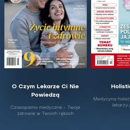
O Czym Lekarze Ci Nie
Holist
Powiedzą
Medycyna holist
lekarzy
Czasopismo medyczne - Twoje
zdrowie w Twoich rękach