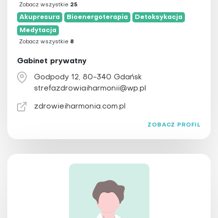
Zobacz wszystkie
25
Akupresura
Bioenergoterapia
Detoksykacja
Medytacja
Zobacz wszystkie
8
Gabinet prywatny
Godpody 12, 80-340 Gdańsk
strefazdrowiaiharmonii@wp.pl
zdrowieiharmonia.com.pl
ZOBACZ PROFIL