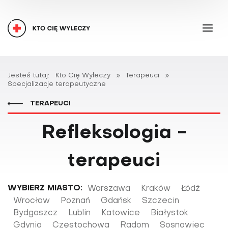
Jesteś tutaj:
Kto Cię Wyleczy
»
Terapeuci
»
Specjalizacje terapeutyczne
TERAPEUCI
Refleksologia -
terapeuci
WYBIERZ MIASTO:
Warszawa
Kraków
Łódź
Wrocław
Poznań
Gdańsk
Szczecin
Bydgoszcz
Lublin
Katowice
Białystok
Gdynia
Częstochowa
Radom
Sosnowiec