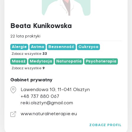
Beata Kunikowska
22 lata praktyki
Alergie
Astma
Bezsenność
Cukrzyca
Zobacz wszystkie
33
Masaż
Medytacja
Naturopatia
Psychoterapia
Zobacz wszystkie
9
Gabinet prywatny
Lawendowa 1G, 11-041 Olsztyn
+48 737 880 067
reiki.olsztyn@gmail.com
www.naturalneterapie.eu
ZOBACZ PROFIL