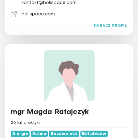
kontakt@holispace.com
holispace.com
ZOBACZ PROFIL
mgr Magda Ratajczyk
26 lat praktyki
Alergie
Astma
Bezsenność
Ból pleców