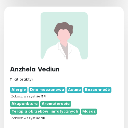
Anzhela Vediun
11 lat praktyki
Alergie
Dna moczanowa
Astma
Bezsenność
Zobacz wszystkie
34
Akupunktura
Aromaterapia
Terapia obrzęków limfatycznych
Masaż
Zobacz wszystkie
10